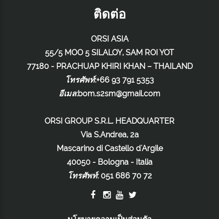
ติดต่อ
ORSI ASIA
55/5 MOO 5 SILALOY, SAM ROI YOT
77180 - PRACHUAP KHIRI KHAN – THAILAND
โทรศัพท์
:+66 93 791 5353
อีเมล
:
bom.s2sm@gmail.com
ORSI GROUP S.R.L. HEADQUARTER
Via S.Andrea, 2a
Mascarino di Castello d'Argile
40050 - Bologna - Italia
โทรศัพท์
:
051 686 70 72